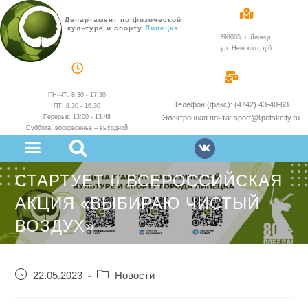
Департамент по физической
культуре и спорту
администрации
398005, г. Липецк,
ул. Невского, д.6
ПН-ЧТ: 8:30 - 17:30
Телефон (факс): (4742) 43-40-63
ПТ: 8.30 - 16.30
Перерыв: 13:00 - 13.48
Электронная почта: sport@lipetskcity.ru
Суббота, воскресенье – выходной
СТАРТУЕТ II ВСЕРОССИЙСКАЯ
АКЦИЯ «ВЫБИРАЮ ЧИСТЫЙ
ВОЗДУХ»
22.05.2023
Новости