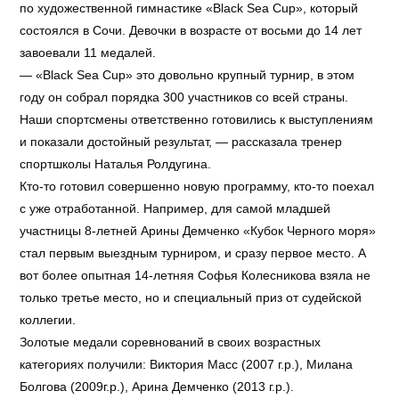
по художественной гимнастике «Black Sea Cup», который
состоялся в Сочи. Девочки в возрасте от восьми до 14 лет
завоевали 11 медалей.
— «Black Sea Cup» это довольно крупный турнир, в этом
году он собрал порядка 300 участников со всей страны.
Наши спортсмены ответственно готовились к выступлениям
и показали достойный результат, — рассказала тренер
спортшколы Наталья Ролдугина.
Кто-то готовил совершенно новую программу, кто-то поехал
с уже отработанной. Например, для самой младшей
участницы 8-летней Арины Демченко «Кубок Черного моря»
стал первым выездным турниром, и сразу первое место. А
вот более опытная 14-летняя Софья Колесникова взяла не
только третье место, но и специальный приз от судейской
коллегии.
Золотые медали соревнований в своих возрастных
категориях получили: Виктория Масс (2007 г.р.), Милана
Болгова (2009г.р.), Арина Демченко (2013 г.р.).