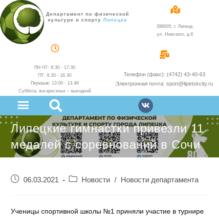
Департамент по физической
культуре и спорту
администрации
398005, г. Липецк,
ул. Невского, д.6
ПН-ЧТ: 8:30 - 17:30
Телефон (факс): (4742) 43-40-63
ПТ: 8.30 - 16.30
Перерыв: 13:00 - 13.48
Электронная почта: sport@lipetskcity.ru
Суббота, воскресенье – выходной
Липецкие гимнастки привезли 11
медалей с соревнований в Сочи
06.03.2021
Новости
/
Новости департамента
Ученицы спортивной школы №1 приняли участие в турнире