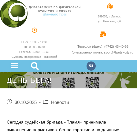
Департамент по физической
культуре и спорту
администрации
398005, г. Липецк,
ул. Невского, д.6
ПН-ЧТ: 8:30 - 17:30
Телефон (факс): (4742) 43-40-63
ПТ: 8.30 - 16.30
Перерыв: 13:00 - 13.48
Электронная почта: sport@lipetskcity.ru
Суббота, воскресенье – выходной
ДЕНЬ БЕГА!
30.10.2025
Новости
Сегодня судейская бригада «Пламя» принимала
выполнение нормативов: бег на короткие и на длинные