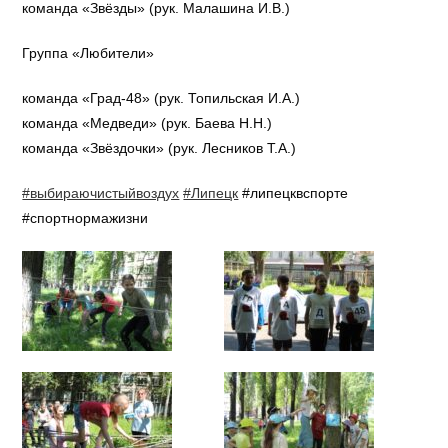
команда «Звёзды» (рук. Малашина И.В.)
Группа «Любители»
команда «Град-48» (рук. Топильская И.А.)
команда «Медведи» (рук. Баева Н.Н.)
команда «Звёздочки» (рук. Лесников Т.А.)
#выбираючистыйвоздух
#Липецк
#липецквспорте
#спортнормажизни