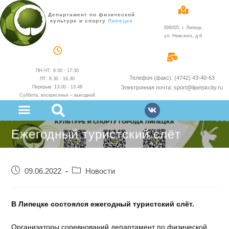
Департамент по физической
культуре и спорту
администрации
398005, г. Липецк,
ул. Невского, д.6
ПН-ЧТ: 8:30 - 17:30
Телефон (факс): (4742) 43-40-63
ПТ: 8.30 - 16.30
Перерыв: 13:00 - 13.48
Электронная почта: sport@lipetskcity.ru
Суббота, воскресенье – выходной
Ежегодный туристский слёт
09.06.2022
Новости
В Липецке состоялся ежегодный туристский слёт.
Организаторы соревнований департамент по физической