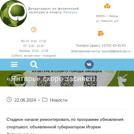
Департамент по физической
культуре и спорту
администрации
398005, г. Липецк,
ул. Невского, д.6
ПН-ЧТ: 8:30 - 17:30
Телефон (факс): (4742) 43-40-63
ПТ: 8.30 - 16.30
Перерыв: 13:00 - 13.48
Электронная почта: sport@lipetskcity.ru
Суббота, воскресенье – выходной
«Янтарь» скоро засияет!
22.06.2024
Новости
Стадион начали ремонтировать по программе обновления
спортшкол, объявленной губернатором Игорем