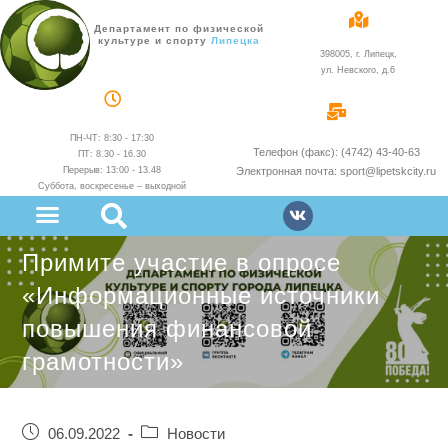
Департамент по физической
культуре и спорту
администрации
398005, г. Липецк,
ул. Невского, д.6
ПН-ЧТ: 8:30 - 17:30
Телефон (факс): (4742) 43-40-63
ПТ: 8.30 - 16.30
Перерыв: 13:00 - 13.48
Электронная почта: sport@lipetskcity.ru
Суббота, воскресенье – выходной
Примите участие в опросе
«Информационные источники
повышения финансовой
грамотности»
06.09.2022
Новости