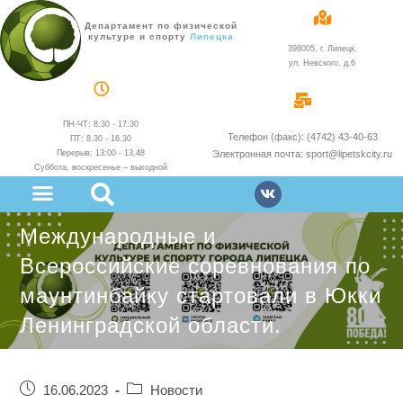
Департамент по физической
культуре и спорту
администрации
398005, г. Липецк,
ул. Невского, д.6
ПН-ЧТ: 8:30 - 17:30
Телефон (факс): (4742) 43-40-63
ПТ: 8.30 - 16.30
Перерыв: 13:00 - 13.48
Электронная почта: sport@lipetskcity.ru
Суббота, воскресенье – выходной
Международные и
Всероссийские соревнования по
маунтинбайку стартовали в Юкки
Ленинградской области.
16.06.2023
Новости