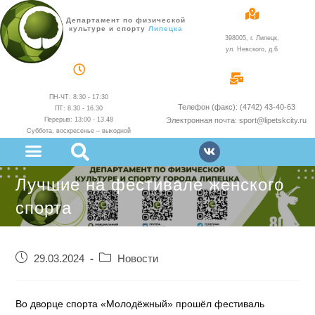
Департамент по физической
культуре и спорту
Липецка
398005, г. Липецк,
ул. Невского, д.6
ПН-ЧТ: 8:30 - 17:30
Телефон (факс): (4742) 43-40-63
ПТ: 8.30 - 16.30
Перерыв: 13:00 - 13.48
Электронная почта: sport@lipetskcity.ru
Суббота, воскресенье – выходной
Лучшие на фестивале женского
спорта
29.03.2024
Новости
Во дворце спорта «Молодёжный» прошёл фестиваль