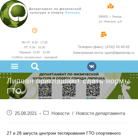
Департамент по физической
культуре и спорту
администрации
398005, г. Липецк,
ул. Невского, д.6
ПН-ЧТ: 8:30 - 17:30
Телефон (факс): (4742) 43-40-63
ПТ: 8.30 - 16.30
Перерыв: 13:00 - 13.48
Электронная почта: sport@lipetskcity.ru
Суббота, воскресенье – выходной
Липчан приглашают сдать нормы
ГТО
25.08.2021
Новости
/
Новости департамента
27 и 28 августа центром тестирования ГТО спортивного