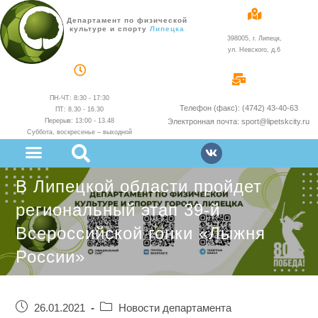
Департамент по физической
культуре и спорту
Липецка
398005, г. Липецк,
ул. Невского, д.6
ПН-ЧТ: 8:30 - 17:30
Телефон (факс): (4742) 43-40-63
ПТ: 8.30 - 16.30
Перерыв: 13:00 - 13.48
Электронная почта: sport@lipetskcity.ru
Суббота, воскресенье – выходной
В Липецкой области пройдет
региональный этап 39-й
Всероссийской гонки «Лыжня
России»
26.01.2021
Новости департамента