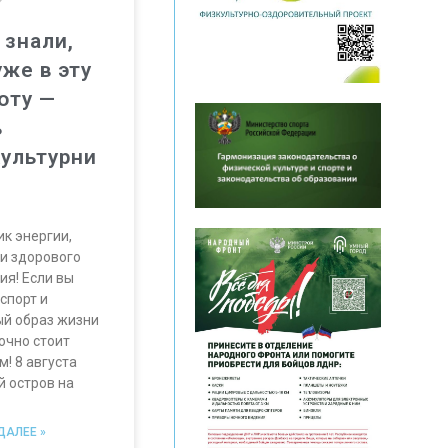
 знали,
уже в эту
оту —
ь
ультурни
к энергии,
 и здорового
ия! Если вы
спорт и
ый образ жизни
очно стоит
м! 8 августа
й остров на
ДАЛЕЕ »