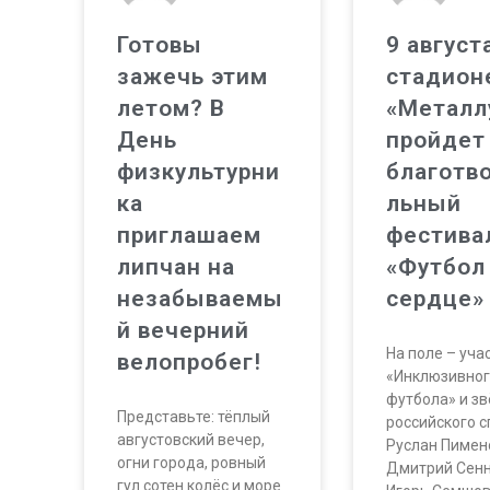
Готовы
9 август
зажечь этим
стадион
летом? В
«Металл
День
пройдет
физкультурни
благотв
ка
льный
приглашаем
фестива
липчан на
«Футбол
незабываемы
сердце»
й вечерний
На поле – уча
велопробег!
«Инклюзивно
футбола» и з
Представьте: тёплый
российского с
августовский вечер,
Руслан Пимен
огни города, ровный
Дмитрий Сенн
гул сотен колёс и море