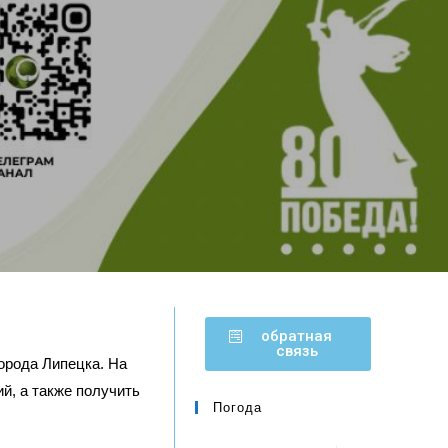
обратная
связь
орода Липецка. На
й, а также получить
Погода