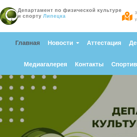
Департамент по физической культуре
3
и спорту
администрации
у
Главная
Новости
Аттестация
Де
Медиагалерея
Контакты
Спортив