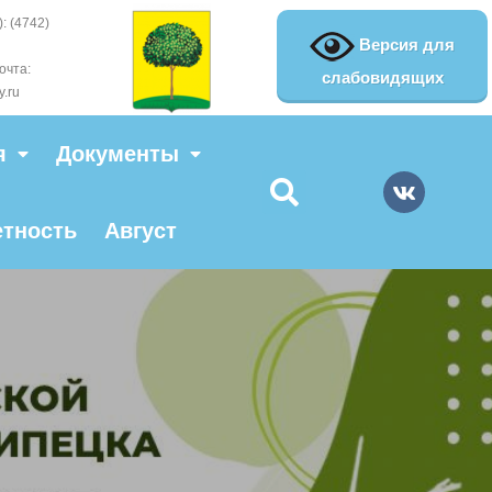
: (4742)
Версия для
очта:
слабовидящих
y.ru
я
Документы
етность
Август