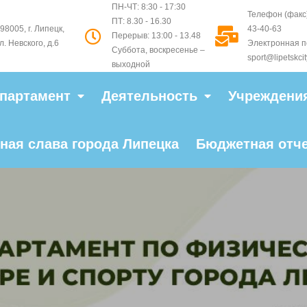
ПН-ЧТ: 8:30 - 17:30
Телефон (факс)
ПТ: 8.30 - 16.30
98005, г. Липецк,
43-40-63
Перерыв: 13:00 - 13.48
л. Невского, д.6
Электронная п
Суббота, воскресенье –
sport@lipetskcit
выходной
партамент
Деятельность
Учреждени
ная слава города Липецка
Бюджетная отч