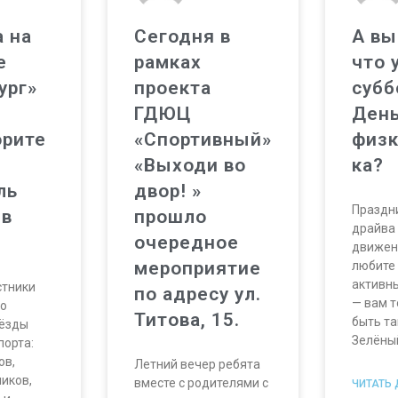
а на
Сегодня в
А вы
е
рамках
что 
ург»
проекта
субб
ГДЮЦ
Ден
орите
«Спортивный»
физк
«Выходи во
ка?
ль
двор! »
Праздни
 в
прошло
драйва
очередное
движен
мероприятие
любите 
активн
стники
по адресу ул.
— вам т
го
Титова, 15.
быть та
вёзды
Зелёны
порта:
ов,
Летний вечер ребята
иков,
вместе с родителями с
ЧИТАТЬ 